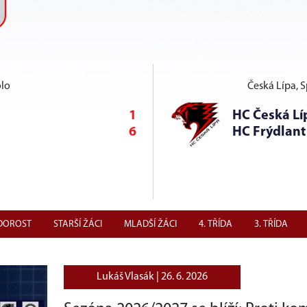
olo
Česká Lípa, Sp
1
HC Česká Lí
6
HC Frýdlant
DOROST
STARŠÍ ŽÁCI
MLADŠÍ ŽÁCI
4. TŘÍDA
3. TŘÍDA
Lukáš Vlasák |
26. 6. 2026