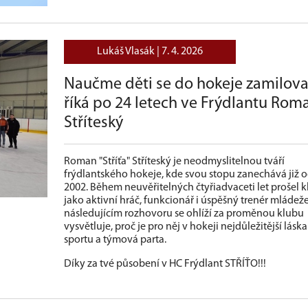
Lukáš Vlasák |
7. 4. 2026
Naučme děti se do hokeje zamilova
říká po 24 letech ve Frýdlantu Rom
Stříteský
Roman "Stříťa" Stříteský je neodmyslitelnou tváří
frýdlantského hokeje, kde svou stopu zanechává již 
2002. Během neuvěřitelných čtyřiadvaceti let prošel 
jako aktivní hráč, funkcionář i úspěšný trenér mládeže
následujícím rozhovoru se ohlíží za proměnou klubu
vysvětluje, proč je pro něj v hokeji nejdůležitější láska
sportu a týmová parta.
Díky za tvé působení v HC Frýdlant STŘÍŤO!!!