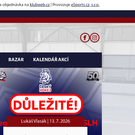
 a objednávka na
klubweb.cz
| Provozuje
eSports.cz, s.r.o.
BAZAR
KALENDÁŘ AKCÍ
Lukáš Vlasák |
13. 7. 2026