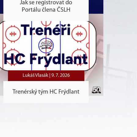
Jak se registrovat do
Portálu člena ČSLH
Lukáš Vlasák |
9. 7. 2026
Trenérský tým HC Frýdlant