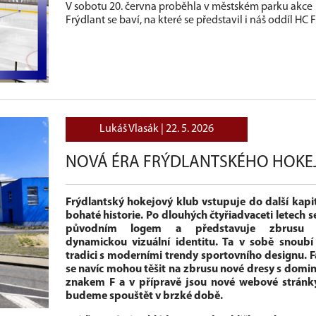
V sobotu 20. června proběhla v městském parku akce
Frýdlant se baví, na které se představil i náš oddíl HC 
Lukáš Vlasák |
22. 5. 2026
NOVÁ ÉRA FRÝDLANTSKÉHO HOKE
Frýdlantský hokejový klub vstupuje do další kapi
bohaté historie. Po dlouhých čtyřiadvaceti letech se
původním logem a představuje zbrusu 
dynamickou vizuální identitu. Ta v sobě snoubí
tradici s moderními trendy sportovního designu. 
se navíc mohou těšit na zbrusu nové dresy s domi
znakem F a v přípravě jsou nové webové stránky
budeme spouštět v brzké době.