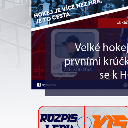
Lukáš 
Velké hokej
prvními krůčk
se k H