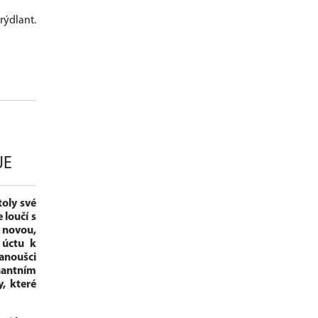
Frýdlant.
JE
toly své
 loučí s
novou,
 úctu k
Fanoušci
nantním
, které