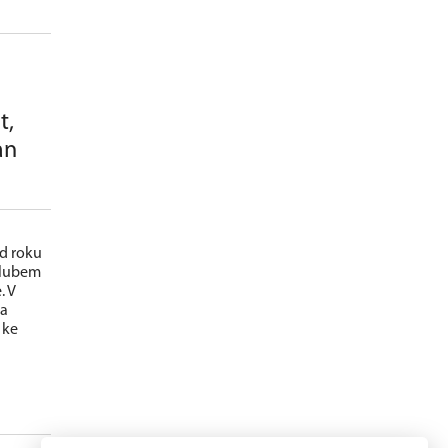
t,
an
od roku
klubem
. V
 a
 ke