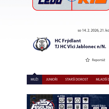
so 14. 2. 2026, 21. k
3
HC Frýdlant
6
TJ HC Vlci Jablonec n/N.
Reportáž
MUŽI
JUNIOŘI
STARŠÍ DOROST
MLADŠÍ 