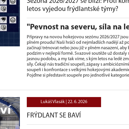
Sezóna 2026/2027 se blíží: Proti ko
letos vyjedou frýdlantské týmy?
"Pevnost na severu, síla na l
Přípravy na novou hokejovou sezónu 2026/2027 jsou
plném proudu! Naši hráči od nejmladších nadějí až p
začínají trénovat nebo jsou již v plném nasazení, aby 
podzim v nejlepší formě. Svazové soutěže už dostaly
jasnou podobu, a my tak víme, s kým letos na ledě z
síly. Čekají nás tradiční soupeři, zápasy s ambiciózním
soupeři i konfrontace s velkými hokejovými akademi
Pojďme si představit soupeře pro jednotlivé kategorie
Lukáš Vlasák |
22. 6. 2026
FRÝDLANT SE BAVÍ