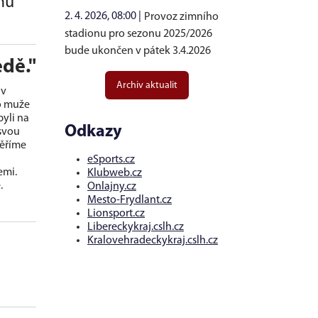
mu
2. 4. 2026, 08:00 |
Provoz zimního
stadionu pro sezonu 2025/2026
bude ukončen v pátek 3.4.2026
edě."
Archiv aktualit
 v
o muže
byli na
Odkazy
 svou
měříme
i
eSports.cz
emi.
Klubweb.cz
.
Onlajny.cz
Mesto-Frydlant.cz
Lionsport.cz
Libereckykraj.cslh.cz
Kralovehradeckykraj.cslh.cz