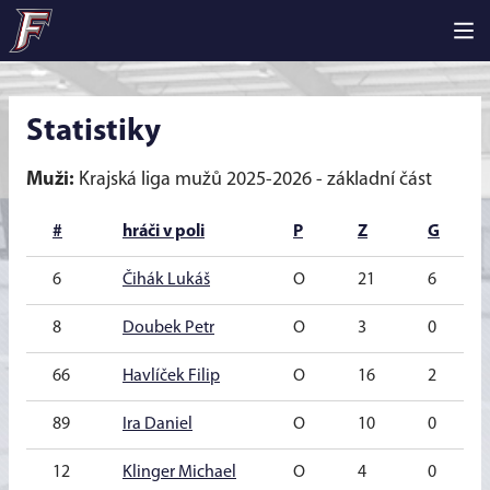
Statistiky
Muži:
Krajská liga mužů 2025-2026 - základní část
#
hráči v poli
P
Z
G
6
Čihák Lukáš
O
21
6
8
Doubek Petr
O
3
0
66
Havlíček Filip
O
16
2
89
Ira Daniel
O
10
0
12
Klinger Michael
O
4
0