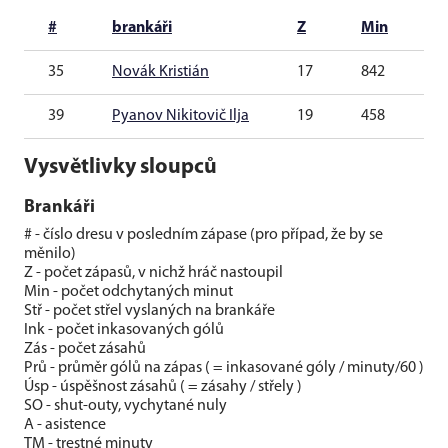
#
brankáři
Z
Min
S
35
Novák Kristián
17
842
4
39
Pyanov Nikitovič Ilja
19
458
0
Vysvětlivky sloupců
Brankáři
# - číslo dresu v posledním zápase (pro případ, že by se
měnilo)
Z - počet zápasů, v nichž hráč nastoupil
Min - počet odchytaných minut
Stř - počet střel vyslaných na brankáře
Ink - počet inkasovaných gólů
Zás - počet zásahů
Prů - průměr gólů na zápas ( = inkasované góly / minuty/60 )
Úsp - úspěšnost zásahů ( = zásahy / střely )
SO - shut-outy, vychytané nuly
A - asistence
TM - trestné minuty