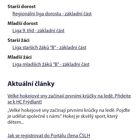
Starší dorost
Regionální liga dorostu - základní část
Mladší dorost
Liga 9. tříd - základní část
Starší žáci
Liga starších žáků "B" - základní část
Mladší žáci
Liga mladších žáků "B" - základní část
Aktuální články
Velké hokejové sny začínají prvními krůčky na ledě. Přidejte
se k HC Frýdlant!
„Velké hokejové sny začínají prvními krůčky na ledě. Pojďte
je udělat společně s námi.“ Hokej je skvělý sport, který
dětem...
Jak se registrovat do Portálu člena ČSLH