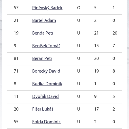
57
Piněvský Radek
O
5
1
21
Bartel Adam
U
2
0
19
Benda Petr
U
21
20
9
Beníšek Tomáš
U
15
7
81
Beran Petr
U
20
0
71
Borecký David
U
19
8
8
Budka Dominik
U
1
0
11
Dvořák David
U
9
5
20
Fišer Lukáš
U
17
2
55
Folda Dominik
U
2
0