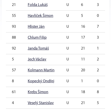
21
Folda Lukáš
U
6
3
55
Havlíček Šimon
U
5
0
93
Hlister Ján
U
16
7
88
Chlum Filip
U
17
3
92
Janda Tomáš
U
21
1
5
Jech Václav
U
11
2
57
Kolmann Martin
U
20
2
8
Kopecký Ondřej
U
1
0
61
Krebs Šimon
U
18
8
4
Veselý Stanislav
U
21
5